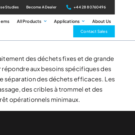
se Studies
Become A Dealer
+44 28 80760496
stems
All Products
Applications
About Us
Contact Sales
raitement des déchets fixes et de grande
ur répondre aux besoins spécifiques des
ne séparation des déchets efficaces. Les
ssage, des cribles à trommel et des
rrêt opérationnels minimaux.