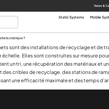
News & Ca
Static Systems
Mobile Sy
chets statique ?
ts sont des installations de recyclage et de t
 échelle. Elles sont construites sur mesure po
ent un tri, une récupération des matériaux et u
des cribles de recyclage, des stations de rama
issant une efficacité maximale et des temps d’a