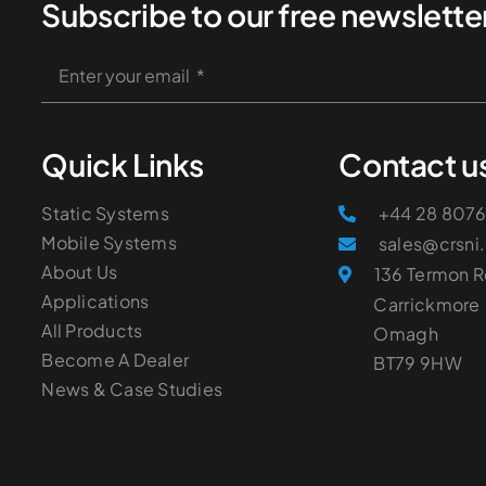
Subscribe to our free newsletter
Quick Links
Contact u
Static Systems
+44 28 807
Mobile Systems
sales@crsni
About Us
136 Termon 
Applications
Carrickmore
All Products
Omagh
Become A Dealer
​BT79 9HW
News & Case Studies