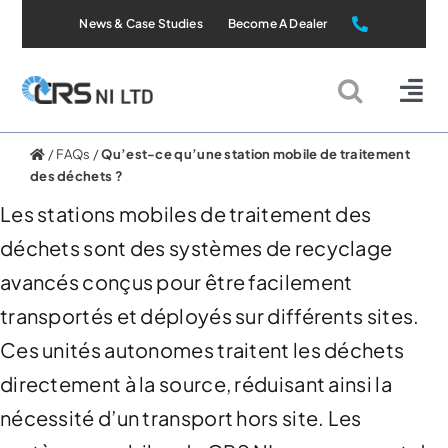
Skip
News & Case Studies
Become A Dealer
to
content
Tog
Nav
Static Systems
/
FAQs
/
Qu’est-ce qu’une station mobile de traitement
des déchets ?
Les stations mobiles de traitement des
Mobile Systems
déchets sont des systèmes de recyclage
avancés conçus pour être facilement
All Products
transportés et déployés sur différents sites.
Applications
Ces unités autonomes traitent les déchets
directement à la source, réduisant ainsi la
About Us
nécessité d’un transport hors site. Les