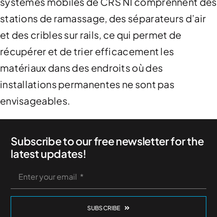
systèmes mobiles de CRS NI comprennent des
News & Case Studies
stations de ramassage, des séparateurs d’air
et des cribles sur rails, ce qui permet de
Become A Dealer
récupérer et de trier efficacement les
matériaux dans des endroits où des
Contact Sales
installations permanentes ne sont pas
envisageables.
Subscribe to our free newsletter for the
latest updates!
SUBSCRIBE