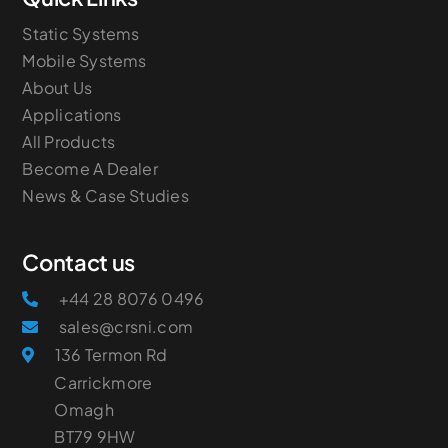
Static Systems
Mobile Systems
About Us
Applications
All Products
Become A Dealer
News & Case Studies
Contact us
+44 28 8076 0496
sales@crsni.com
136 Termon Rd
Carrickmore
Omagh
​BT79 9HW